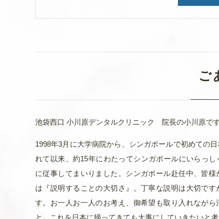
10月14日（土）
矯正のご相談など御希望の方は、弊院まで御電
2023.10.09
一般のお知らせ
ご
2023年10月休診日のお知らせ
10月の休診日は以下の通りになります。
池袋西口 小川原デンタルクリニック 院長の小川原で
10月19日(木）
ご迷惑をお掛けして申し訳ありませんが、よろ
1998年3月に大学病院から、シンガポールで初めての
れて以来、約15年にわたってシンガポールにいらっし
に従事してまいりました。シンガポール赴任中、皆様
は『説明することの大切さ』。丁寧な説明は大切です
2023.09.03
一般のお知らせ
す。お一人お一人のお考え、御希望も取り入れながら
と。これを日本に帰ってきても大事にしていきたいと考
2023年9月 休診日のお知らせになり