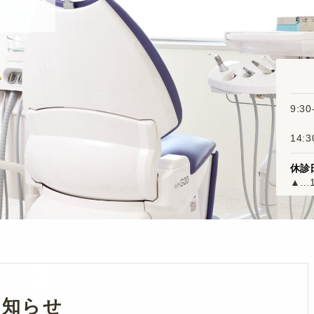
9:30
14:3
休診
▲…14
お知らせ