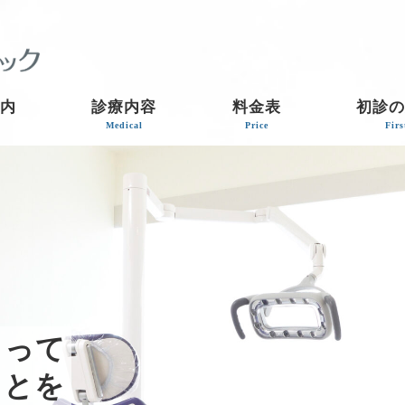
案内
診療内容
料金表
初診の
Medical
Price
Firs
とって
ことを