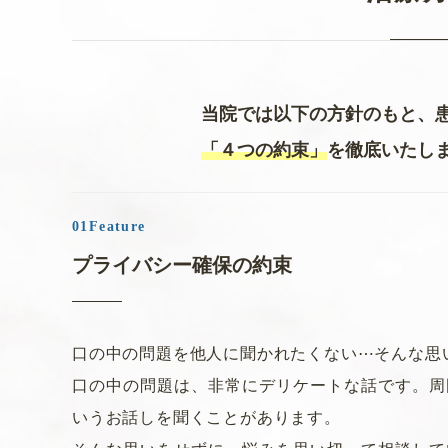
2月16日（木） 午前9:30 ～ 11:00
2月17日（金） 終日
2月18日（土） 午前9:30～14:30
※矯正治療につきましては、平常通
当院では以下の方針のもと、
「４つの約束」
を徹底いたし
2023.01.08
一般のお知らせ
2023年1月休診日のお知らせ
皆様、新年明けましておめでとうございます。
プライバシー確保の約束
本年もどうぞよろしくお願いいたします。
年が明けて1月の休診日はございません。
口の中の問題を他人に聞かれたくない⋯そん
な思
通常通り、日曜日、祝祭日をお休みとさせてい
口の中の問題は、非常にデリケートな話です。
周
いうお話しを聞くことがあります。