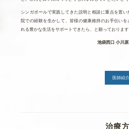
シンガポールで実践してきた説明と相談に重点を置い
9月は、下記の日程で休診とさせていただきます
院での経験を生かして、皆様の健康維持のお手伝いを
9月13日(水)
れる豊かな生活をサポートできたら、と願っております
9月14日(木)
9月15日(金)
池袋西口 小川
9月16日(土)
ご迷惑をお掛けしてしまって申し訳ありません
医師紹
2023.02.15
一般のお知らせ
2023年2月休診日のお知らせ
誠に勝手ながら、2月の休診日は以下の通りです
ご迷惑をお掛けしますが、よろしくお願いいた
治療