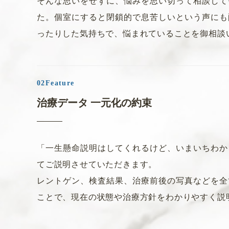
2022.12.05
重要なお知らせ
そんな思いをせずに、悩みを思い切って相談し
て
た。個室にすると閉鎖的で息苦しい
という声にも
年末年始休診日のお知らせ
ったりした気持ちで、悩
まれていることを御相談
年末年始休診日のお知らせ
年末年始の休診日は、以下の通りになります。
令和4年12月27日（火）～令和5年1月3日（火）
治療データ 一元化の約束
※年内最終日は12月26日（月）
※年始初日は1月4日（水）
「一生懸命説明はしてくれるけど、いまいちわか
てご説明させていただきます。
2022.12.05
一般のお知らせ
レントゲン、検査結果、治療前後の写真などを全
12月の休診日のお知らせ
ことで、現在の状態や治療方針をわ
かりやすく説
12月の休診日のお知らせです。ご迷惑をお掛け