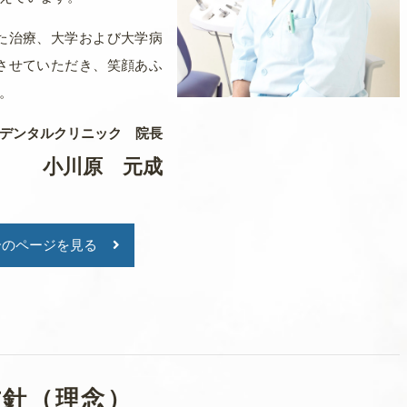
た治療、大学および大学病
。
させていただき、笑顔あふ
。
原デンタルクリニック 院長
小川原 元成
。
介のページを見る
。
します。
方針（理念）