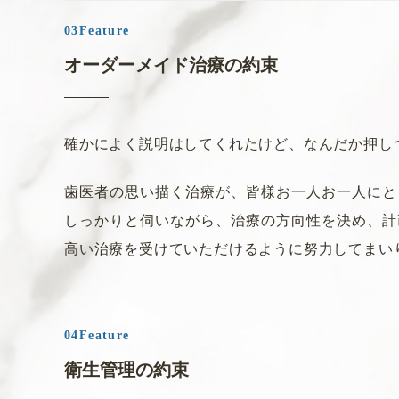
12月 8日（木） 9:30～13:00
12月22日（木） 15:00～17:00
オーダーメイド治療の約束
確かによく説明はしてくれたけど、なんだか押し
2022.09.07
一般のお知らせ
歯医者の思い描く治療が、皆様お一人お一人にと
9月の休診日につきまして
しっかりと伺いながら、治療の方向性を決め、計
9月の休診日のお知らせです。ご迷惑をお掛け
高い治療を受けていただけるように努力してまい
いいたします。
9月12日（月）午後休診
9月28日（水）終日休診
衛生管理の約束