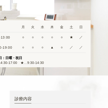
月
火
水
木
金
土
日
-13:00
○
○
○
○
○
★
／
0-19:00
○
○
○
▲
○
／
／
日：日曜・祝日
:30-17:00 ★…9:30-14:30
診療内容